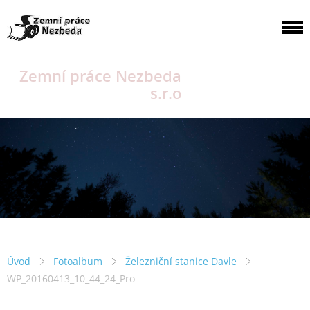
Zemní práce Nezbeda
s.r.o
Úvod
Fotoalbum
Železniční stanice Davle
WP_20160413_10_44_24_Pro