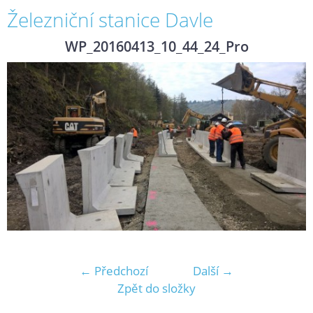
Železniční stanice Davle
WP_20160413_10_44_24_Pro
← Předchozí
Další →
Zpět do složky