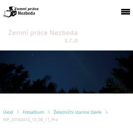
Zemní práce Nezbeda
s.r.o
Úvod
Fotoalbum
Železniční stanice Davle
WP_20160410_10_08_11_Pro