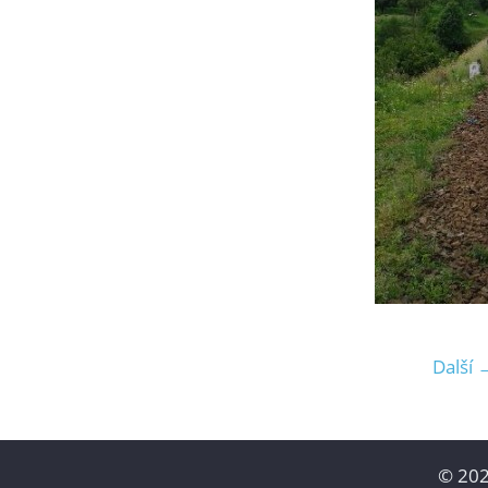
Další 
© 202