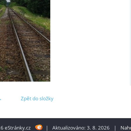
→
Zpět do složky
6 eStránky.cz
|
Aktualizováno: 3. 8. 2026
|
Naho