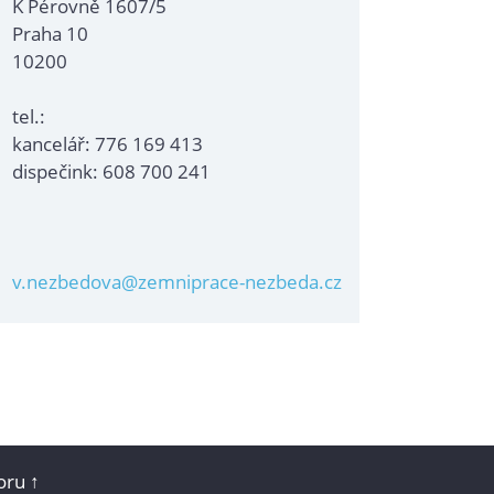
K Pérovně 1607/5
Praha 10
10200
tel.:
kancelář: 776 169 413
dispečink: 608 700 241
v.nezbedova@zemniprace-nezbeda.cz
ru ↑