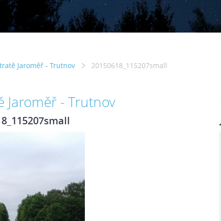
 tratě Jaroměř - Trutnov
20150618_115207small
tě Jaroměř - Trutnov
18_115207small