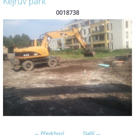
Kejřův park
0018738
← Předchozí
Další →