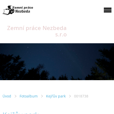
Zemní práce Nezbeda
s.r.o
Úvod
Fotoalbum
Kejřův park
0018738