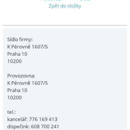
Zpět do složky
Sídlo firmy:
K Pérovně 1607/5
Praha 10
10200
Provozovna:
K Pérovně 1607/5
Praha 10
10200
tel.:
kancelář: 776 169 413
dispečink: 608 700 241