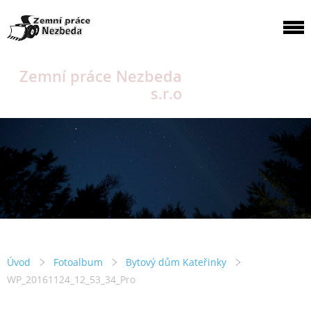
Zemní práce Nezbeda
s.r.o
Úvod
Fotoalbum
Bytový dům Kateřinky
WP_20161124_12_53_34_Pro