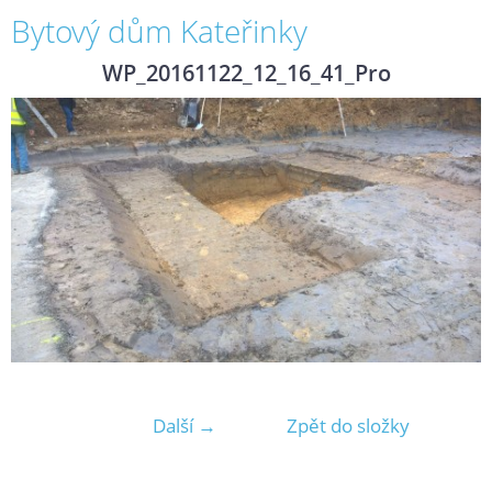
Bytový dům Kateřinky
WP_20161122_12_16_41_Pro
Další →
Zpět do složky