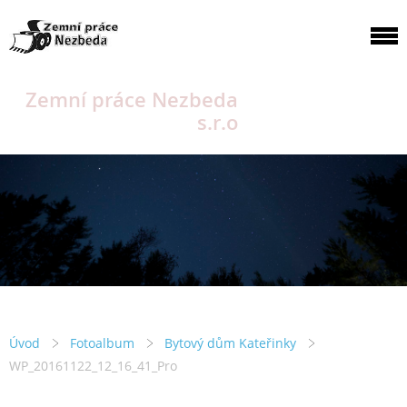
Zemní práce Nezbeda
s.r.o
Úvod
Fotoalbum
Bytový dům Kateřinky
WP_20161122_12_16_41_Pro